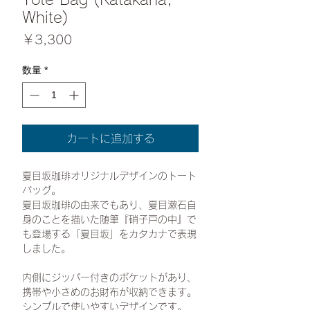
White)
価
￥3,300
格
数量
*
カートに追加する
夏目坂珈琲オリジナルデザインのトート
バッグ。
夏目坂珈琲の由来でもあり、夏目漱石自
身のことを描いた随筆『硝子戸の中』で
も登場する「夏目坂」をカタカナで表現
しました。
内側にジッパー付きのポケットがあり、
携帯や小さめのお財布が収納できます。
シンプルで使いやすいデザインです。