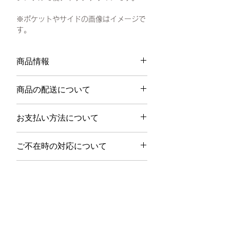
※ポケットやサイドの画像はイメージで
す。
商品情報
サイズ：ワンサイズ
商品の配送について
本体：W47×H37.7×D11(cm)、ポケッ
ト：W21.5×H18.5(cm)
配送料は940円（税込）です。
素材：綿100%（日本製）
お支払い方法について
北海道・九州・沖縄への配送は、1,460
色：白
円で（税込）配送いたします。
お支払いはクレジットカード決済のみと
（5,000円以上のご購入で、送料無料）
ご不在時の対応について
なります。
Visa、JCB、MasterCard、American
ご注文の完了から商品の発送までは、土
配送業者での保管期限は1週間となりま
Expressが利用可能です。
日祝日を除く5営業日以内に発送いたし
返品・返金ポリシー
す。ご不在が続いた際は、返品扱いとな
ます。発送までの目安は、注文完了時間
り返金はいたしかねますので、予めご了
商品に欠陥がある場合を除き、基本的に
により異なります。
承くださいませ。また再送をご希望の場
は返品のご対応はできかねます。
ご注文の商品が発送完了後、配送の詳細
合は、再度購入ページよりご注文くださ
返品方法については、お問い合わせフ
を記載したメールをお送りいたします。
い。
ォームから返品のリクエスト頂いた後